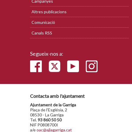
Campanyes
Altres publicacions
Comunicació
Canals RSS
Segueix-nos a:
Contacta amb l'ajuntament
Ajuntament de la Garriga
Plaça de l'Església, 2
08530 - La Garriga
Tel.
93 860 50 50
NIF P0808700I
a/e
oac@ajlagarriga.cat