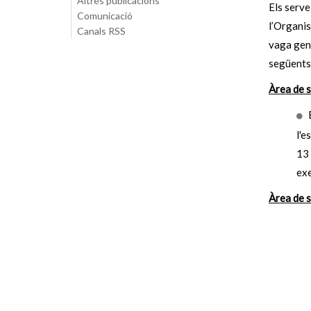
Altres publicacions
Els serve
Comunicació
l’Organi
Canals RSS
vaga gene
següents
Àrea de 
l'e
13 
exe
Àrea de s