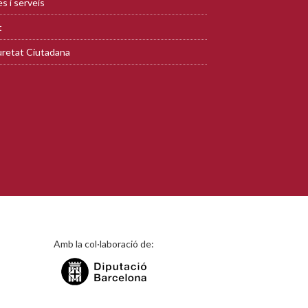
s i serveis
t
retat Ciutadana
Amb la col·laboració de: