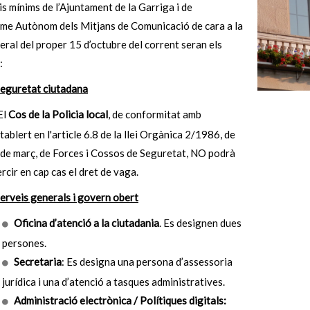
is mínims de l’Ajuntament de la Garriga i de
sme Autònom dels Mitjans de Comunicació de cara a la
ral del proper 15 d’octubre del corrent seran els
:
seguretat ciutadana
El
Cos de la Policia local
, de conformitat amb
stablert en l'article 6.8 de la llei Orgànica 2/1986, de
de març, de Forces i Cossos de Seguretat, NO podrà
rcir en cap cas el dret de vaga.
erveis generals i govern obert
Oficina d’atenció a la ciutadania
. Es designen dues
persones.
Secretaria
: Es designa una persona d’assessoria
jurídica i una d’atenció a tasques administratives.
Administració electrònica / Polítiques digitals: