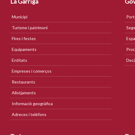
La Garriga
Gov
Municipi
Port
Turisme i patrimoni
Sege
Fires i festes
Espa
Equipaments
Proc
Entitats
Decà
Empreses i comerços
Restaurants
Allotjaments
Informació geogràfica
Adreces i telèfons