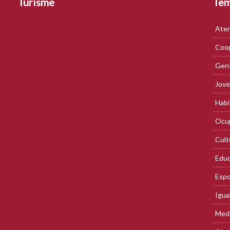
Turisme
Te
Aten
Coop
Gent
Jove
Habi
Ocup
Cult
Educ
Espo
Igua
Med