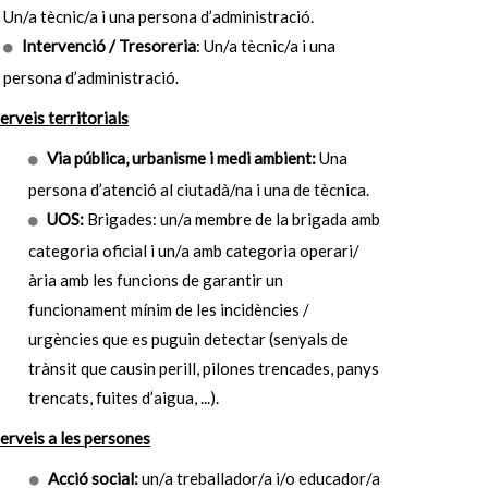
Un/a tècnic/a i una persona d’administració.
Intervenció / Tresoreria
: Un/a tècnic/a i una
persona d’administració.
erveis territorials
Via pública, urbanisme i medi ambient:
Una
persona d’atenció al ciutadà/na i una de tècnica.
UOS:
Brigades: un/a membre de la brigada amb
categoria oficial i un/a amb categoria operari/
ària amb les funcions de garantir un
funcionament mínim de les incidències /
urgències que es puguin detectar (senyals de
trànsit que causin perill, pilones trencades, panys
trencats, fuites d’aigua, ...).
erveis a les persones
Acció social:
un/a treballador/a i/o educador/a