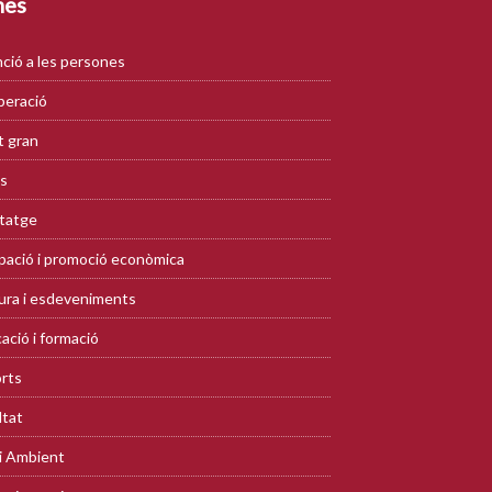
mes
ció a les persones
eració
 gran
s
tatge
ació i promoció econòmica
ura i esdeveniments
ació i formació
rts
ltat
i Ambient