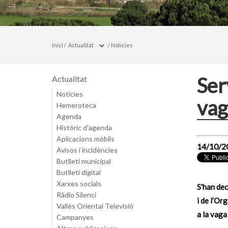
Inici
/
Actualitat
/
Notícies
Ser
Actualitat
Notícies
vag
Hemeroteca
Agenda
Històric d'agenda
Aplicacions mòbils
14/10/2
Avisos i incidències
Butlletí municipal
Butlletí digital
Xarxes socials
S'han dec
Ràdio Silenci
i de l’O
Vallès Oriental Televisió
a la vaga
Campanyes