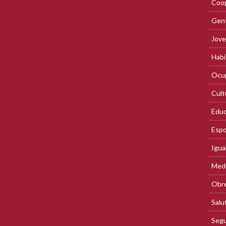
Coop
Gent
Jove
Habi
Ocup
Cult
Educ
Espo
Igua
Med
Obre
Salu
Segu