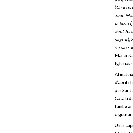
(
Cuando p
Judit Mal
la bizma
)
Sant Jordi
sagrat
),
va passar
Martín Ca
Iglesias (
Al mateix
d’abril i
per Sant 
Català de
també amb
o guaraní
Unes càps