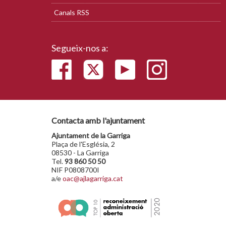
Canals RSS
Segueix-nos a:
Contacta amb l'ajuntament
Ajuntament de la Garriga
Plaça de l'Església, 2
08530 - La Garriga
Tel.
93 860 50 50
NIF P0808700I
a/e
oac@ajlagarriga.cat