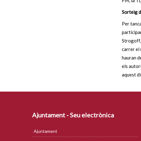
FM, la T
Sorteig d
Per tanca
participar
Strogoff,
carrer el
hauran d
els autor
aquest di
Ajuntament - Seu electrònica
Ajuntament