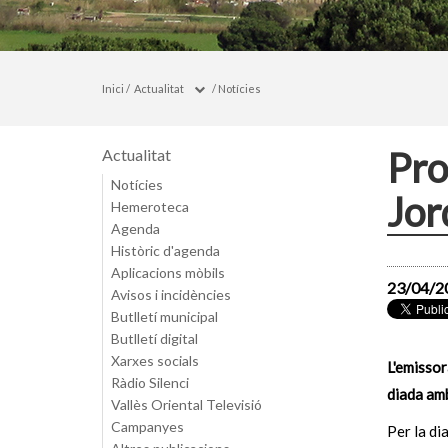
Inici
/
Actualitat
/
Notícies
Pro
Actualitat
Notícies
Jor
Hemeroteca
Agenda
Històric d'agenda
Aplicacions mòbils
23/04/2
Avisos i incidències
Butlletí municipal
Butlletí digital
Xarxes socials
L'emissor
Ràdio Silenci
diada amb
Vallès Oriental Televisió
Campanyes
Per la di