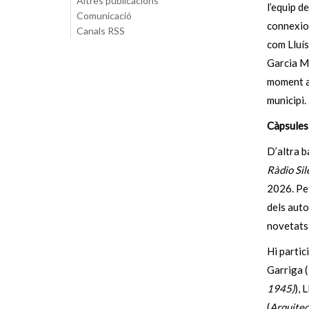
Altres publicacions
l’equip d
Comunicació
connexion
Canals RSS
com Lluís
Garcia Mo
moment am
municipi.
Càpsules 
D’altra b
Ràdio Sil
2026. Pet
dels auto
novetats 
Hi partic
Garriga (
1945)
), 
(
Arquitec