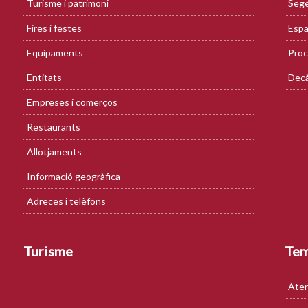
Turisme i patrimoni
Sege
Fires i festes
Espa
Equipaments
Proc
Entitats
Decà
Empreses i comerços
Restaurants
Allotjaments
Informació geogràfica
Adreces i telèfons
Turisme
Te
Aten