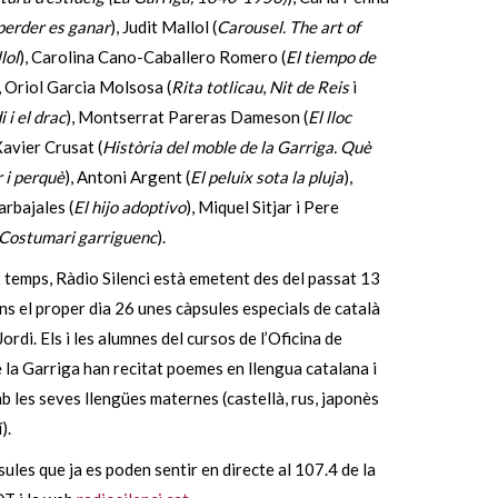
erder es ganar
), Judit Mallol (
Carousel. The art of
lol
), Carolina Cano-Caballero Romero (
El tiempo de
, Oriol Garcia Molsosa (
Rita totlicau
,
Nit de Reis
i
 i el drac
), Montserrat Pareras Dameson (
El lloc
 Xavier Crusat (
Història del moble de la Garriga. Què
 i perquè
), Antoni Argent (
El peluix sota la pluja
),
rbajales (
El hijo adoptivo
), Miquel Sitjar i Pere
Costumari garriguenc
).
 temps, Ràdio Silenci està emetent des del passat 13
 fins el proper dia 26 unes càpsules especials de català
Jordi. Els i les alumnes del cursos de l’Oficina de
 la Garriga han recitat poemes en llengua catalana i
 les seves llengües maternes (castellà, rus, japonès
).
ules que ja es poden sentir en directe al 107.4 de la