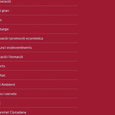
eració
 gran
s
tatge
ació i promoció econòmica
ura i esdeveniments
ació i formació
rts
ltat
i Ambient
s i serveis
t
retat Ciutadana