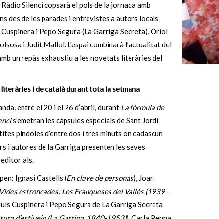
e Ràdio Silenci copsarà el pols de la jornada amb
s des de les parades i entrevistes a autors locals
 Cuspinera i Pepo Segura (La Garriga Secreta), Oriol
lsosa i Judit Mallol. L'espai combinarà l’actualitat del
b un repàs exhaustiu a les novetats literàries del
literàries i de català durant tota la setmana
anda, entre el 20 i el 26 d’abril, durant
La fórmula de
enci
s’emetran les càpsules especials de Sant Jordi
ites píndoles d’entre dos i tres minuts on cadascun
rs i autores de la Garriga presenten les seves
editorials.
ipen: Ignasi Castells (
En clave de personas
), Joan
Vides estroncades: Les Franqueses del Vallès (1939 –
Lluís Cuspinera i Pepo Segura de La Garriga Secreta
tura d’estiueig (La Garriga, 1840-1953)
), Carla Penna