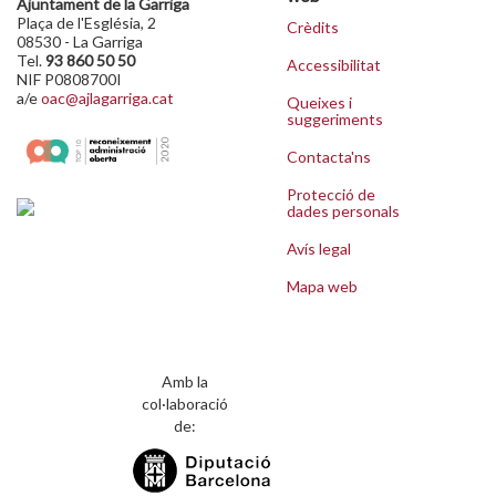
Ajuntament de la Garriga
Plaça de l'Església, 2
Crèdits
08530 - La Garriga
Tel.
93 860 50 50
Accessibilitat
NIF P0808700I
a/e
oac@ajlagarriga.cat
Queixes i
suggeriments
Contacta'ns
Protecció de
dades personals
Avís legal
Mapa web
Amb la
col·laboració
de: