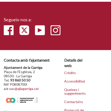
Segueix-nos a:
Contacta amb l'ajuntament
Detalls del
web
Ajuntament de la Garriga
Plaça de l'Església, 2
Crèdits
08530 - La Garriga
Tel.
93 860 50 50
Accessibilitat
NIF P0808700I
a/e
oac@ajlagarriga.cat
Queixes i
suggeriments
Contacta'ns
Protecció de