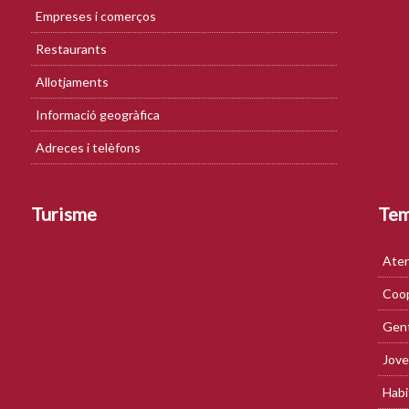
Empreses i comerços
Restaurants
Allotjaments
Informació geogràfica
Adreces i telèfons
Turisme
Te
Aten
Coop
Gent
Jove
Habi