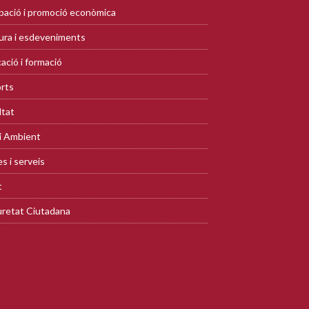
ació i promoció econòmica
ura i esdeveniments
ació i formació
rts
ltat
i Ambient
s i serveis
t
retat Ciutadana