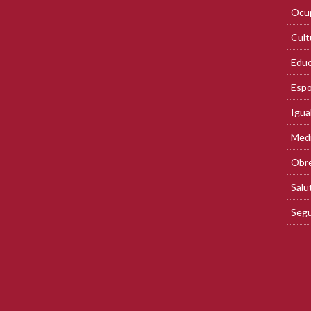
Ocup
Cult
Educ
Espo
Igua
Med
Obre
Salu
Segu