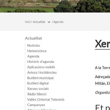
Inici
/
Actualitat
/
Agenda
Actualitat
Xer
Notícies
Hemeroteca
Agenda
Històric d'agenda
Aplicacions mòbils
A la Torr
Avisos i incidències
Adreçada 
Butlletí municipal
Butlletí digital
Millán, E
Xarxes socials
Organitz
Ràdio Silenci
Vallès Oriental Televisió
Et 
Campanyes