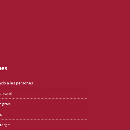
mes
ció a les persones
eració
 gran
s
tatge