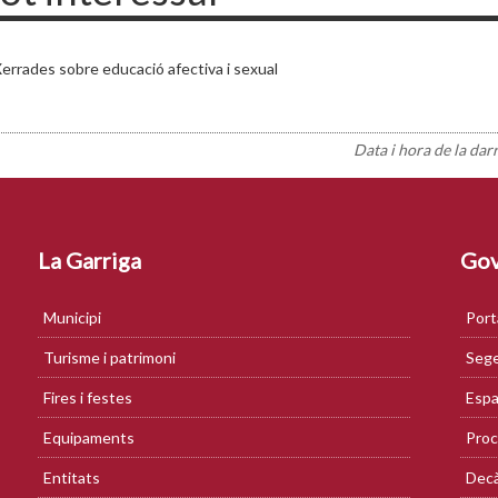
errades sobre educació afectiva i sexual
Data i hora de la dar
La Garriga
Gov
Municipi
Port
Turisme i patrimoni
Sege
Fires i festes
Espa
Equipaments
Proc
Entitats
Decà