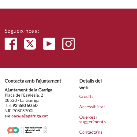
Segueix-nos a:
Contacta amb l'ajuntament
Detalls del
web
Ajuntament de la Garriga
Plaça de l'Església, 2
Crèdits
08530 - La Garriga
Tel.
93 860 50 50
Accessibilitat
NIF P0808700I
a/e
oac@ajlagarriga.cat
Queixes i
suggeriments
Contacta'ns