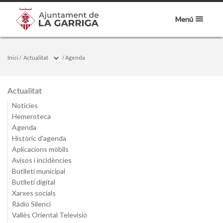
Menú
Inici
/
Actualitat
/
Agenda
Actualitat
Notícies
Hemeroteca
Agenda
Històric d'agenda
Aplicacions mòbils
Avisos i incidències
Butlletí municipal
Butlletí digital
Xarxes socials
Ràdio Silenci
Vallès Oriental Televisió