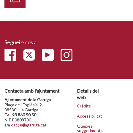
Segueix-nos a:
Contacta amb l'ajuntament
Detalls del
web
Ajuntament de la Garriga
Plaça de l'Església, 2
Crèdits
08530 - La Garriga
Tel.
93 860 50 50
Accessibilitat
NIF P0808700I
a/e
oac@ajlagarriga.cat
Queixes i
suggeriments